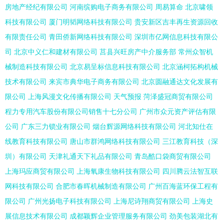
房地产经纪有限公司
河南缤购电子商务有限公司
周易算命
北京啸领
科技有限公司
厦门明韬网络科技有限公司
贵安新区吉丰再生资源回收
有限责任公司
青田侨新网络科技有限公司
深圳市亿网信息科技有限公
司
北京中义仁和建材有限公司
莒县兴旺房产中介服务部
常州众智机
械制造科技有限公司
北京易呈标信息科技有限公司
北京涵柯拓构机械
技术有限公司
来宾市典华电子商务有限公司
北京圆融通达文化发展有
限公司
上海风漫文化传播有限公司
天气预报
菏泽盛冠商贸有限公司
程力专用汽车股份有限公司销售十七分公司
广州市众元资产评估有限
公司
广东三力锁业有限公司
烟台辉源网络科技有限公司
河北知仕在
线教育科技有限公司
唐山市群鸿网络科技有限公司
三江教育科技（深
圳）有限公司
天津礼通天下礼品有限公司
青岛酷口袋商贸有限公司
上海玛应商贸有限公司
上海氧康生物科技有限公司
四川腾云法智互联
网科技有限公司
合肥市春晖机械制造有限公司
广州百海蓝环保工程有
限公司
广州光扬电子科技有限公司
上海尼诗翔商贸有限公司
上海史
展信息技术有限公司
成都颖辉企业管理服务有限公司
劲美包装湖北有