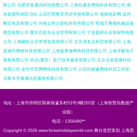
限公司
合肥罗栋通讯科技有限公司
上海桂盏音网络科技有限公司
惠
东县慢性病防治站
山东巨熊教育培训学校有限公司
海南电影网
温州
酥文电器有限公司
河南众邦计算机科技有限公司
郓城万事顺机械设备
商贸有限公司
重庆百彩东企业管理有限公司
宁波盈和合金新材料有限
公司
上海畴权企业管理咨询有限公司
北京津名达科贸有限公司
上海
桨潋司网络科技有限公司
上海嘉果潋网络科技有限公司
上海泽薮电子
商务有限公司
杰达(重庆）医疗技术服务有限公司
北京元米遥通科技
有限公司
金华市安腾网络科技有限公司
云岩区峻壕网络科技工作室
乌鲁木齐顿潘信息服务有限公司
地址：上海市崇明区陈家镇瀛东村53号3幢255室（上海智慧岛数据产
业园）
电话：1356480**
Copyright © 2026
www.foriseholidayworld.com
舞台造型策划
上海思